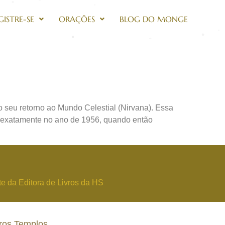
GISTRE-SE
ORAÇÕES
BLOG DO MONGE
 seu retorno ao Mundo Celestial (Nirvana). Essa
u exatamente no ano de 1956, quando então
te da Editora de Livros da HS
ros Templos