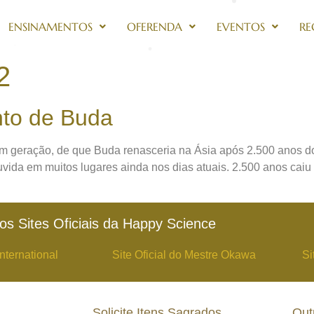
ENSINAMENTOS
OFERENDA
EVENTOS
RE
2
to de Buda
em geração, de que Buda renasceria na Ásia após 2.500 anos do
uvida em muitos lugares ainda nos dias atuais. 2.500 anos cai
os Sites Oficiais da Happy Science
nternational
Site Oficial do Mestre Okawa
Si
Solicite Itens Sagrados
Out