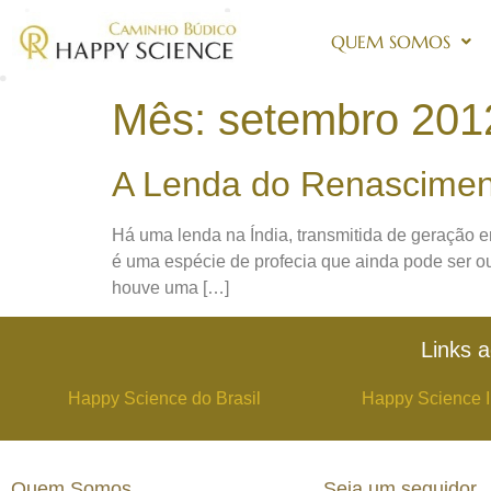
QUEM SOMOS
Mês:
setembro 201
A Lenda do Renascimen
Há uma lenda na Índia, transmitida de geração 
é uma espécie de profecia que ainda pode ser o
houve uma […]
Links a
Happy Science do Brasil
Happy Science I
Quem Somos
Seja um seguidor