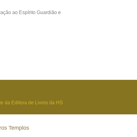
ração ao Espírito Guardião e
te da Editora de Livros da HS
ros Templos