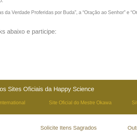
o.
ras da Verdade Proferidas por Buda”, a “Oração ao Senhor” e “O
ks abaixo e participe:
os Sites Oficiais da Happy Science
nternational
Site Oficial do Mestre Okawa
Si
Solicite Itens Sagrados
Out