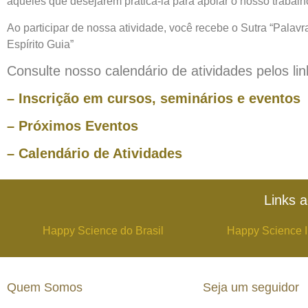
aqueles que desejarem praticá-la para apoiar o nosso trabalh
Ao participar de nossa atividade, você recebe o Sutra “Palav
Espírito Guia”
Consulte nosso calendário de atividades pelos lin
– Inscrição em cursos, seminários e eventos
– Próximos Eventos
– Calendário de Atividades
Links a
Happy Science do Brasil
Happy Science I
Quem Somos
Seja um seguidor