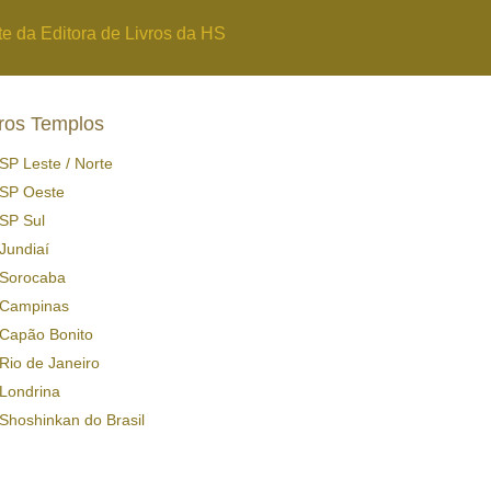
te da Editora de Livros da HS
ros Templos
SP Leste / Norte
SP Oeste
SP Sul
Jundiaí
Sorocaba
Campinas
Capão Bonito
Rio de Janeiro
Londrina
Shoshinkan do Brasil