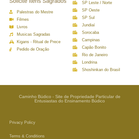
Solicite Itens Sagrados
SP Leste / Norte
SP Oeste
Palestras do Mestre
SP Sul
Filmes
Jundiaí
Livros
Sorocaba
Musicas Sagradas
Campinas
Kigans - Ritual de Prece
Capão Bonito
Pedido de Oração
Rio de Janeiro
Londrina
Shoshinkan do Brasil
Caminho Búdico - Site de Propriedade Particular de
Entusiastas do Ensinamento Búdico
Privacy Policy
Terms & Conditions