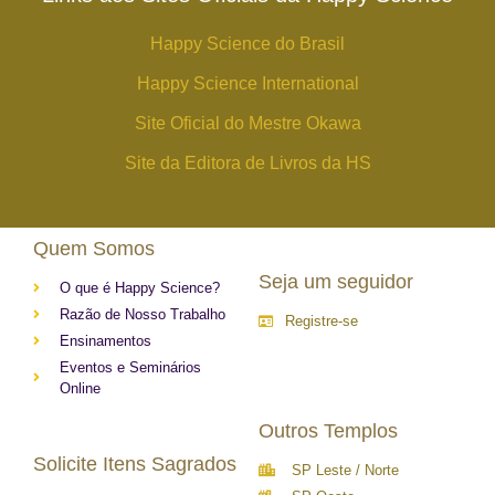
Happy Science do Brasil
Happy Science International
Site Oficial do Mestre Okawa
Site da Editora de Livros da HS
Quem Somos
Seja um seguidor
O que é Happy Science?
Razão de Nosso Trabalho
Registre-se
Ensinamentos
Eventos e Seminários
Online
Outros Templos
Solicite Itens Sagrados
SP Leste / Norte