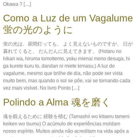
Okawa ? […]
Como a Luz de um Vagalume
蛍の光のように
蛍の光は、昼間灯っても、 よく見えないものですが、 日が
暮れてくると、 だんだんに見えてきます。 (Hotaru no
hikari wa, hiruma tomottemo, yoku mienai mono desuga, hi
ga kurete kuru to, dandan ni miete kimasu.) A luz do
vagalume, mesmo que brilhe de dia, não pode ser vista
muito bem, mas quando o sol se põe, vai se tornando cada
vez mais visível. No livro Ponto […]
Polindo a Alma 魂を磨く
魂を鍛えるために 経験を積む (Tamashii wo kitaeru tameni
keiken wo tsumu) O acúmulo de experiências moldam
nosso espírito. Muitos ainda não acreditam na vida após a