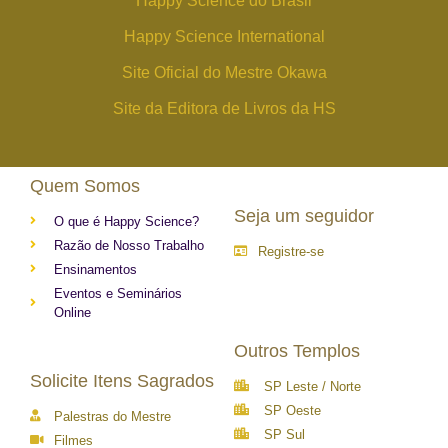
Happy Science do Brasil
Happy Science International
Site Oficial do Mestre Okawa
Site da Editora de Livros da HS
Quem Somos
Seja um seguidor
O que é Happy Science?
Razão de Nosso Trabalho
Registre-se
Ensinamentos
Eventos e Seminários
Online
Outros Templos
Solicite Itens Sagrados
SP Leste / Norte
SP Oeste
Palestras do Mestre
SP Sul
Filmes