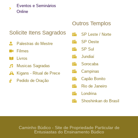
Eventos e Seminários
Online
Outros Templos
Solicite Itens Sagrados
SP Leste / Norte
SP Oeste
Palestras do Mestre
SP Sul
Filmes
Jundiaí
Livros
Sorocaba
Musicas Sagradas
Campinas
Kigans - Ritual de Prece
Capão Bonito
Pedido de Oração
Rio de Janeiro
Londrina
Shoshinkan do Brasil
Caminho Búdico - Site de Propriedade Particular de
Entusiastas do Ensinamento Búdico