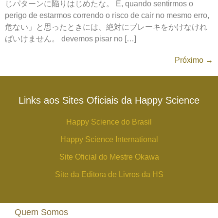
じパターンに陥りはじめたな。 E, quando sentirmos o
perigo de estarmos correndo o risco de cair no mesmo erro,
危ない」と思ったときには、絶対にブレーキをかけなけれ
ばいけません。 devemos pisar no […]
Próximo
→
Links aos Sites Oficiais da Happy Science
Happy Science do Brasil
Happy Science International
Site Oficial do Mestre Okawa
Site da Editora de Livros da HS
Quem Somos